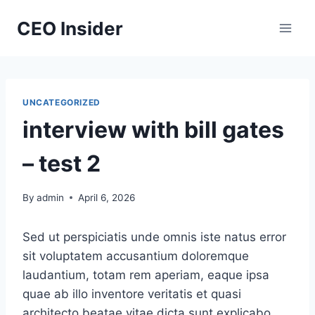
Skip
CEO Insider
to
content
UNCATEGORIZED
interview with bill gates
– test 2
By
admin
April 6, 2026
Sed ut perspiciatis unde omnis iste natus error
sit voluptatem accusantium doloremque
laudantium, totam rem aperiam, eaque ipsa
quae ab illo inventore veritatis et quasi
architecto beatae vitae dicta sunt explicabo.